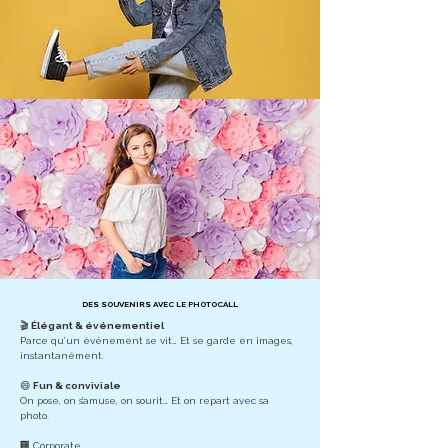
DES SOUVENIRS AVEC LE PHOTOCALL
🎬
Élégant & événementiel
Parce qu’un événement se vit… Et se garde en images,
instantanément.
😄
Fun & conviviale
On pose, on s’amuse, on sourit… Et on repart avec sa
photo.
🏢 Corporate