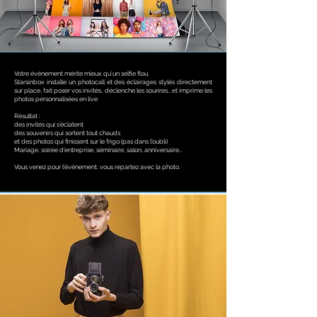
Votre événement mérite mieux qu’un selfie flou.
Starsinbox installe un photocall et des éclairages stylés directement
sur place, fait poser vos invités, déclenche les sourires… et imprime les
photos personnalisées en live
Résultat :
des invités qui s’éclatent
des souvenirs qui sortent tout chauds
et des photos qui finissent sur le frigo (pas dans l’oubli)
Mariage, soirée d’entreprise, séminaire, salon, anniversaire…
Vous venez pour l’événement, vous repartez avec la photo.