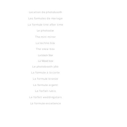
Haut de page
Location de photobooth
Les formules de mariage
La formule tine after time
Le photostar
The mini mirror
La techno box
The snow box
La black Star
La Wood box
Le photobooth 360
La formule à la carte
La formule bronze
La formule argent
Le forfait rubis
Le forfait weddingstars
La formule excellence
La formule majestik
La formule legende
Les albums mariages