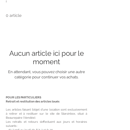
!
0 article
Aucun article ici pour le
moment
En attendant, vous pouvez choisir une autre
catégorie pour continuer vos achats.
POUR LES PARTICULIERS
Retrait et restitution des articles loués
Les articles faisant l’objet d’une location sont exclusivement
à retirer et à restituer sur le site de Starsinbox, situé à
Beaurepaire (Vendée).
Les retraits et retours s’effectuent aux jours et horaires
suivants :
– du lundi au jeudi de 8 h à 13 h 30,