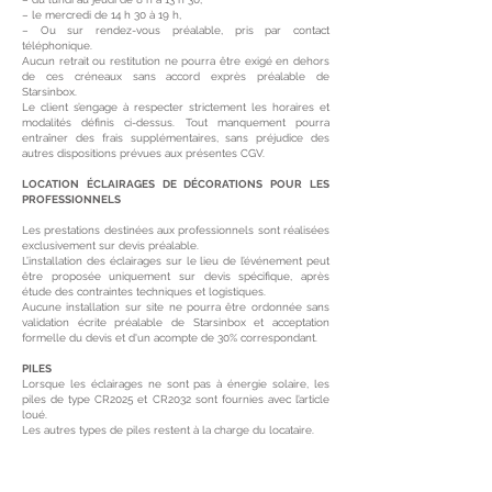
– le mercredi de 14 h 30 à 19 h,
– Ou sur rendez-vous préalable, pris par contact
téléphonique.
Aucun retrait ou restitution ne pourra être exigé en dehors
de ces créneaux sans accord exprès préalable de
Starsinbox.
Le client s’engage à respecter strictement les horaires et
modalités définis ci-dessus. Tout manquement pourra
entraîner des frais supplémentaires, sans préjudice des
autres dispositions prévues aux présentes CGV.
LOCATION ÉCLAIRAGES DE DÉCORATIONS POUR LES
PROFESSIONNELS
Les prestations destinées aux professionnels sont réalisées
exclusivement sur devis préalable.
L’installation des éclairages sur le lieu de l’événement peut
être proposée uniquement sur devis spécifique, après
étude des contraintes techniques et logistiques.
Aucune installation sur site ne pourra être ordonnée sans
validation écrite préalable de Starsinbox et acceptation
formelle du devis et d'un acompte de 30% correspondant.
PILES
Lorsque les éclairages ne sont pas à énergie solaire, les
piles de type CR2025 et CR2032 sont fournies avec l’article
loué.
Les autres types de piles restent à la charge du locataire.