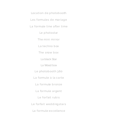
Haut de page
Location de photobooth
Les formules de mariage
La formule tine after time
Le photostar
The mini mirror
La techno box
The snow box
La black Star
La Wood box
Le photobooth 360
La formule à la carte
La formule bronze
La formule argent
Le forfait rubis
Le forfait weddingstars
La formule excellence
La formule majestik
La formule legende
Les albums mariages