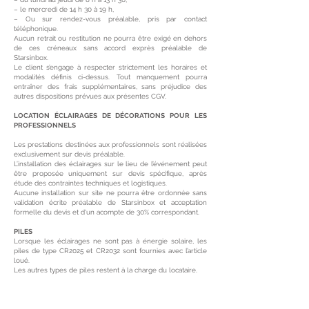
– le mercredi de 14 h 30 à 19 h,
– Ou sur rendez-vous préalable, pris par contact
téléphonique.
Aucun retrait ou restitution ne pourra être exigé en dehors
de ces créneaux sans accord exprès préalable de
Starsinbox.
Le client s’engage à respecter strictement les horaires et
modalités définis ci-dessus. Tout manquement pourra
entraîner des frais supplémentaires, sans préjudice des
autres dispositions prévues aux présentes CGV.
LOCATION ÉCLAIRAGES DE DÉCORATIONS POUR LES
PROFESSIONNELS
Les prestations destinées aux professionnels sont réalisées
exclusivement sur devis préalable.
L’installation des éclairages sur le lieu de l’événement peut
être proposée uniquement sur devis spécifique, après
étude des contraintes techniques et logistiques.
Aucune installation sur site ne pourra être ordonnée sans
validation écrite préalable de Starsinbox et acceptation
formelle du devis et d'un acompte de 30% correspondant.
PILES
Lorsque les éclairages ne sont pas à énergie solaire, les
piles de type CR2025 et CR2032 sont fournies avec l’article
loué.
Les autres types de piles restent à la charge du locataire.