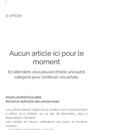
!
0 article
Aucun article ici pour le
moment
En attendant, vous pouvez choisir une autre
catégorie pour continuer vos achats.
POUR LES PARTICULIERS
Retrait et restitution des articles loués
Les articles faisant l’objet d’une location sont exclusivement
à retirer et à restituer sur le site de Starsinbox, situé à
Beaurepaire (Vendée).
Les retraits et retours s’effectuent aux jours et horaires
suivants :
– du lundi au jeudi de 8 h à 13 h 30,