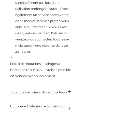
surchaufferont pas lors d'une
utilisation prolongée. Nous offrons
également un service après-vente
de 12 mois et sommes prêts à vous
aider à tout moment. Si vous avez
des questions pendant l'utilisation,
veuillez nous contacter. Tous les e-
mails auront une réponse dans les
24 heures.
Retrait et retour des éclairages à
Beaurepaire sur RDV. Livraison possible
en Vendée avec supplément.
Retrait et restitution des articles loués
POUR LES PARTICULIERS
Caution – Utilisation – Restitution
Retrait et restitution des articles
– Retard
loués