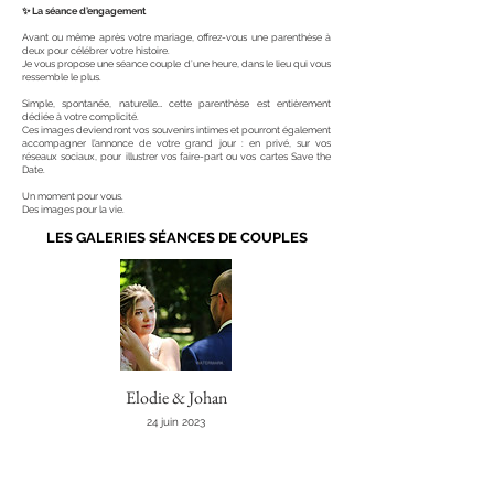
✨ La séance d’engagement
Avant ou même après votre mariage, offrez-vous une parenthèse à
deux pour célébrer votre histoire.
Je vous propose une séance couple d’une heure, dans le lieu qui vous
ressemble le plus.
Simple, spontanée, naturelle… cette parenthèse est entièrement
dédiée à votre complicité.
Ces images deviendront vos souvenirs intimes et pourront également
accompagner l’annonce de votre grand jour : en privé, sur vos
réseaux sociaux, pour illustrer vos faire-part ou vos cartes Save the
Date.
Un moment pour vous.
Des images pour la vie.
LES GALERIES SÉANCES DE COUPLES
Elodie & Johan
24 juin 2023