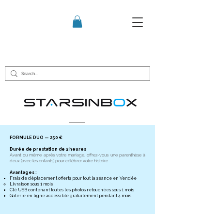
FORMULE DUO — 250 €
Durée de prestation de 2 heures
Avant ou même après votre mariage, offrez-vous une parenthèse à
deux (avec les enfants) pour célébrer votre histoire.
Avantages :
Frais de déplacement offerts pour tout la séance en Vendée
Livraison sous 1 mois
Clé USB contenant toutes les photos retouchées sous 1 mois
Galerie en ligne accessible gratuitement pendant 4 mois