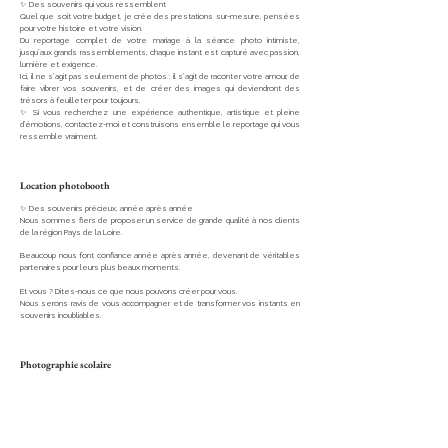
✨ Des souvenirs qui vous ressemblent
Quel que soit votre budget, je crée des prestations sur-mesure, pensées
pour votre histoire et votre vision.
Du reportage complet de votre mariage à la séance photo intimiste,
jusqu’aux grands rassemblements, chaque instant est capturé avec passion,
lumière et exigence.
Ici, il ne s’agit pas seulement de photos : il s’agit de raconter votre amour, de
faire vibrer vos souvenirs, et de créer des images qui deviendront des
trésors à feuilleter pour toujours.
✨ Si vous recherchez une expérience authentique, artistique et pleine
d’émotions, contactez-moi et construisons ensemble le reportage qui vous
ressemble vraiment.
Location photobooth
✨ Des souvenirs précieux, année après année
Nous sommes fiers de proposer un service de grande qualité à nos clients
de la région Pays de la Loire.
Beaucoup nous font confiance année après année, devenant de véritables
partenaires pour leurs plus beaux moments.
Et vous ? Dites-nous ce que nous pouvons créer pour vous.
Nous serons ravis de vous accompagner et de transformer vos instants en
souvenirs inoubliables.
Photographie scolaire
✨ Capturez des souvenirs inoubliables
De portraits individuels aux photos de groupe, nous mettons tout en œuvre
pour que chaque image soit soignée, naturelle et authentique.
Offrez aux élèves et aux familles des souvenirs précieux, à garder et à
chérir pour les années à venir.