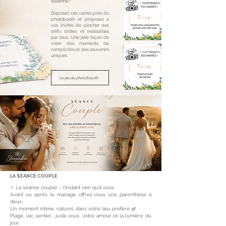
Italienne !
Disposez ces cartes près du
photobooth et proposez à
vos invités de piocher des
défis drôles et réalisables
par tous. Une jolie façon de
créer des moments de
complicités et des souvenirs
uniques.
Le jeu du photobooth
LA SÉANCE COUPLE
✨ La séance couple – l’instant rien qu’à vous
Avant ou après le mariage, offrez-vous une parenthèse à
deux…
Un moment intime, naturel, dans votre lieu préféré 🌿
Plage, lac, sentier… juste vous, votre amour et la lumière du
jour.