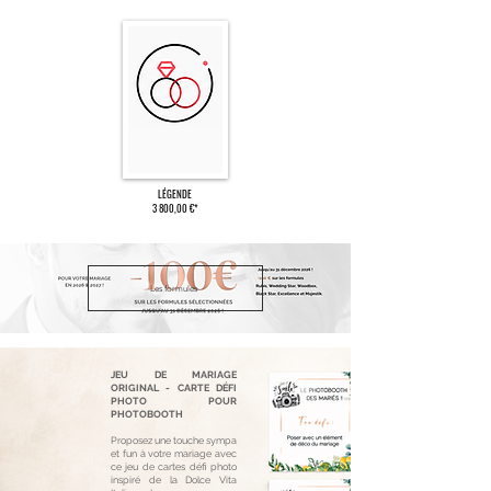
LÉGENDE
3 800,00 €*
Les formules
JEU DE MARIAGE
ORIGINAL - CARTE DÉFI
PHOTO POUR
PHOTOBOOTH
Proposez une touche sympa
et fun à votre mariage avec
ce jeu de cartes défi photo
inspiré de la Dolce Vita