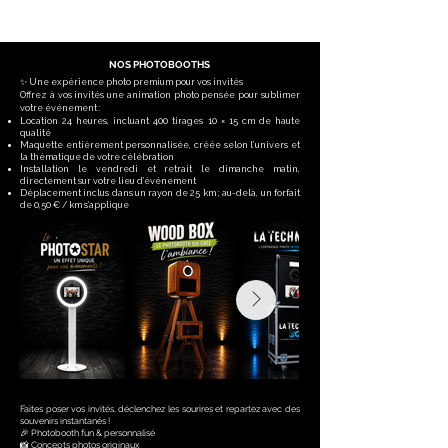
Promouvoir
la croissance
NOS PHOTOBOOTHS
✨ Une expérience photo premium pour vos invités
Offrez à vos invités une animation photo pensée pour sublimer
votre événement :
Location 24 heures, incluant 400 tirages 10 × 15 cm de haute
qualité
Maquette entièrement personnalisée, créée selon l’univers et
la thématique de votre célébration
Installation le vendredi et retrait le dimanche matin,
directement sur votre lieu d’événement
Déplacement inclus dans un rayon de 25 km ; au-delà, un forfait
de 0,50 € / km s’applique
Faites poser vos invités, déclenchez les sourires et repartez avec des
souvenirs instantanés !
🎉 Photobooth fun & personnalisé
📸 Concepts photos originaux