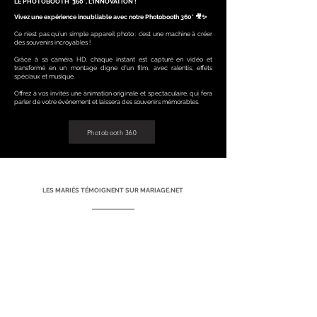
LE PHOTOBOOTH 360°, L'INNOVATION !
Vivez une expérience inoubliable avec notre Photobooth 360° 🎥✨
Ce n’est pas qu’un simple appareil photo : c’est une machine à créer
des souvenirs incroyables !
Grâce à sa caméra HD, chaque instant est capturé en vidéo et
transformé en un montage digne d’un film, avec ralentis, effets
spéciaux et musique.
Offrez à vos invités une animation originale et spectaculaire, qui fera
parler de votre événement et laissera des souvenirs mémorables.
Photobooth 360
LES MARIÉS TÉMOIGNENT SUR MARIAGE.NET