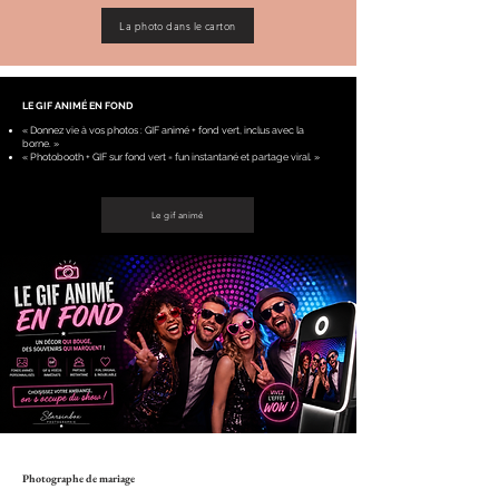
La photo dans le carton
LE GIF ANIMÉ EN FOND
« Donnez vie à vos photos : GIF animé + fond vert, inclus avec la
borne. »
« Photobooth + GIF sur fond vert = fun instantané et partage viral. »
Le gif animé
Photographe de mariage