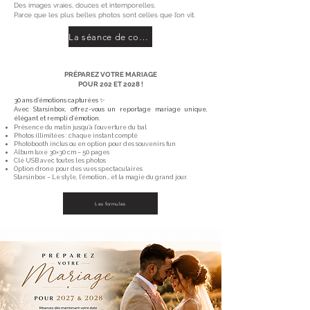
Des images vraies, douces et intemporelles.
Parce que les plus belles photos sont celles que l’on vit.
La séance de couple
PRÉPAREZ VOTRE MARIAGE
POUR 202 ET 2028 !
30 ans d’émotions capturées ✨
Avec Starsinbox, offrez-vous un reportage mariage unique,
élégant et rempli d’émotion.
Présence du matin jusqu’à l’ouverture du bal
Photos illimitées : chaque instant compté
Photobooth inclus ou en option pour des souvenirs fun
Album luxe 30×30 cm – 50 pages
Clé USB avec toutes les photos
Option drone pour des vues spectaculaires
Starsinbox – Le style, l’émotion… et la magie du grand jour.
Les formules