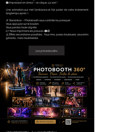
🖨️ Impression en direct – on clique, ça sort !
Une animation qui met l’ambiance et fait parler de votre événement
longtemps après ✨
🎉 Starsinbox – Photobooth sous contrôle (ou presque)
Vous appuyez sur le bouton.
Vous perdez toute dignité.
👉 Nous imprimons les preuves. 🖨️😄
⚠️ Effets secondaires possibles : fous rires, poses douteuses, souvenirs
gênants… mais inoubliables.
Les photobooths