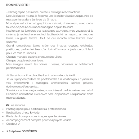
BONNE VISITE !
– Photographe passionné, créateur d'images et d’émotions
Depuis plus de 35 ans, je façonne une identité visuelle unique, née de
mes aventures dans l’univers de l’image.
Mon style est cinématographique, naturel, chaleureux, avec cette
touche de poésie qui m’accompagne depuis toujours.
Inspiré par les lumières des paysages sauvages, mes voyages et le
cinéma, je recherche avant tout l’authenticité : un regard, un rire, une
larme, un geste tendre… tout ce qui raconte votre histoire avec
sincérité.
Grand romantique, j’aime créer des images douces, originales,
poétiques, parfois teintées d’un brin d’humour – juste ce qu’il faut
pour les rendre uniques.
Chaque mariage est une aventure singulière.
Chaque couple est un univers.
Mes images seront les vôtres : vraies, vibrantes et totalement
personnalisées.
🎉 Starsinbox – Photobooths & animations depuis 2018
Je vous propose 7 idées de photobooths à la location pour dynamiser
vos événements : mariages, anniversaires, soirées privées,
événements d’entreprise…
Starsinbox anime vos journées, vos soirées et parfois même vos nuits !
Certaines animations exclusives sont disponibles uniquement dans
mon catalogue.
📸 Les services
Photographie pour particuliers & professionnels
Réalisations photo & vidéo
Pilote de drone pour des images spectaculaires
Accompagnement complet pour vos projets visuels
Créateur IA
⭐ Stéphane DOMÉNICO