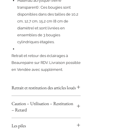
Matériau acrylique (verre
transparent) : Ces bougies sont
disponibles dans des tailles de 10,2
cm, 12,7 cm, 15,2 cm (8 cm de
diamètre) et sont livrées en
ensembles de 3 bougies
cylindriques étagées.
Retrait et retour des éclairages à
Beaurepaire sur RDV. Livraison possible
en Vendée avec supplément.
Retrait et restitution des articles loués
POUR LES PARTICULIERS
Caution – Utilisation – Restitution
Retrait et restitution des articles
– Retard
loués
Les articles faisant l’objet d’une
Conditions de location – Starsinbox
location sont exclusivement à retirer
Les piles
– Caution par chèque égale à la
et à restituer sur le site de