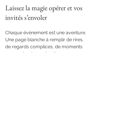
Laissez la magie opérer et vos 
invités s’envoler
Chaque événement est une aventure. 
Une page blanche à remplir de rires, 
de regards complices, de moments 
suspendus. Les animations 
interactives événements, et en 
particulier les Flash Box, sont comme 
des pinceaux qui colorent cette toile. 
Elles invitent à la spontanéité, à la 
créativité, à la fête.
N’attendez plus pour offrir à vos 
proches ou collaborateurs cette 
expérience unique. Faites de votre 
événement un chapitre inoubliable, 
où chaque photo raconte une 