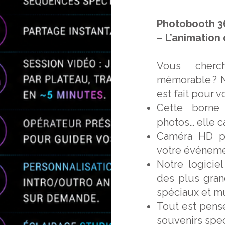
Photobooth 3
– L’animation 
Vous cherc
mémorable ? N
est fait pour v
Cette borne
photos… elle c
Caméra HD po
votre événemen
Notre logicie
des plus grand
spéciaux et m
Tout est pensé
souvenirs spec